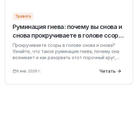
Тревога
Руминация гнева: почему вы снова и
снова прокручиваете в голове ссоры
и как это прекратить
Прокручиваете ссоры в голове снова и снова?
Узнайте, что такое руминация гнева, почему она
возникает и как разорвать этот порочный круг,
чтобы вернуть себе спокойствие.
Читать
9 янв. 2026 г.